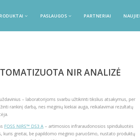
RODUKTAI
PASLAUGOS
PARTNERIAI
NAUJI
AUTOMATIZUOTA NIR ANALIZĖ
ždavinius – laboratorijoms svarbu užtikrinti tikslius atsakymus, per
žinti rankinį darbą, nes mėginių kiekiai auga, reikalavimai rezultatų
tėja.
as
FOSS NIRS™ DS3 A
– artimosios infraraudonosios spinduliuotės
us, kuris greitai, be papildomo mėginio paruošimo, nustato produktų