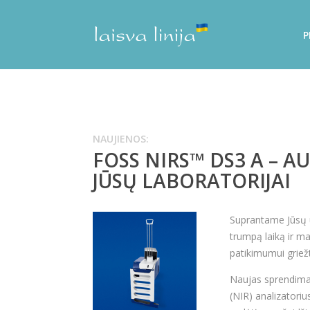
P
NAUJIENOS:
FOSS NIRS™ DS3 A – 
JŪSŲ LABORATORIJAI
Suprantame Jūsų u
trumpą laiką ir ma
patikimumui griež
Naujas sprendim
(NIR) analizatori