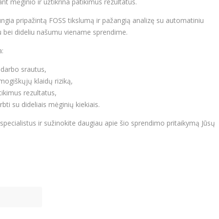
nt mėginio ir užtikrina patikimus rezultatus.
gia pripažintą FOSS tikslumą ir pažangią analizę su automatiniu
 bei dideliu našumu viename sprendime.
a:
 darbo srautus,
mogiškųjų klaidų riziką,
atikimus rezultatus,
irbti su dideliais mėginių kiekiais.
pecialistus ir sužinokite daugiau apie šio sprendimo pritaikymą Jūsų