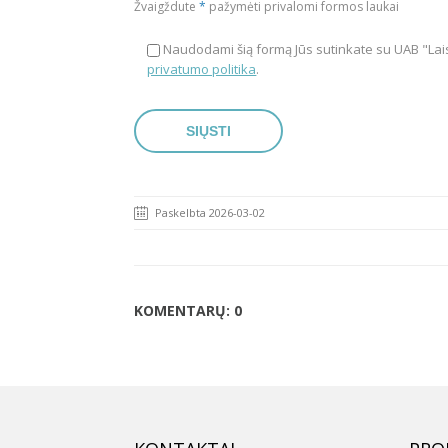
Žvaigždute
*
pažymėti privalomi formos laukai
Naudodami šią formą Jūs sutinkate su UAB "Lais
privatumo politika
.
Paskelbta 2026-03-02
KOMENTARŲ: 0