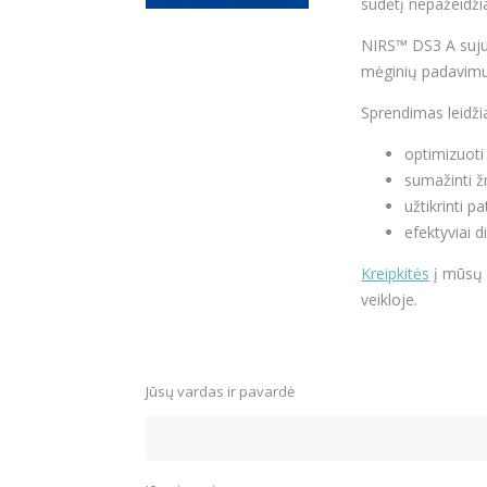
sudėtį nepažeidžia
NIRS™ DS3 A sujun
mėginių padavimu
Sprendimas leidži
optimizuoti
sumažinti ž
užtikrinti p
efektyviai d
Kreipkitės
į mūsų s
veikloje.
Jūsų vardas ir pavardė