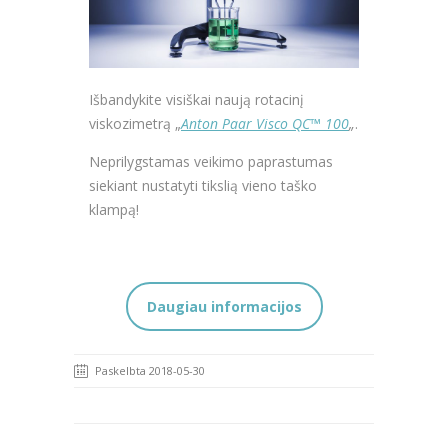
Išbandykite visiškai naują rotacinį
viskozimetrą „
Anton Paar Visco QC™ 100
„
.
Neprilygstamas veikimo paprastumas
siekiant nustatyti tikslią vieno taško
klampą!
Daugiau informacijos
Paskelbta 2018-05-30