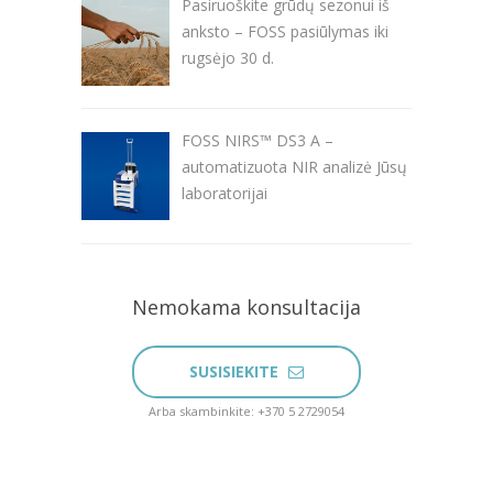
Pasiruoškite grūdų sezonui iš
anksto – FOSS pasiūlymas iki
rugsėjo 30 d.
FOSS NIRS™ DS3 A –
automatizuota NIR analizė Jūsų
laboratorijai
Nemokama konsultacija
SUSISIEKITE
Arba skambinkite: +370 5 2729054