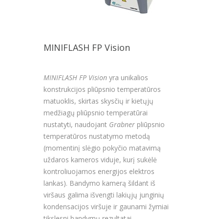
MINIFLASH FP Vision
MINIFLASH FP Vision
yra unikalios
konstrukcijos pliūpsnio temperatūros
matuoklis, skirtas skysčių ir kietųjų
medžiagų pliūpsnio temperatūrai
nustatyti, naudojant
Grabner
pliūpsnio
temperatūros nustatymo metodą
(momentinį slėgio pokyčio matavimą
uždaros kameros viduje, kurį sukėlė
kontroliuojamos energijos elektros
lankas). Bandymo kamerą šildant iš
viršaus galima išvengti lakiųjų junginių
kondensacijos viršuje ir gaunami žymiai
tikslesni bandymų rezultatai.