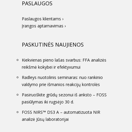
PASLAUGOS
Paslaugos klientams ›
Įrangos aptarnavimas ›
PASKUTINĖS NAUJIENOS
Kiekvienas pieno lašas svarbus: FFA analizės
reikšmė kokybei ir efektyvumui
Radleys nuotolinis seminaras: nuo rankinio
valdymo prie išmanios reakcijų kontrolės
Pasiruoškite grūdų sezonui iš anksto – FOSS
pasiūlymas iki rugsėjo 30 d.
FOSS NIRS™ DS3 A – automatizuota NIR
analizė Jūsų laboratorijai