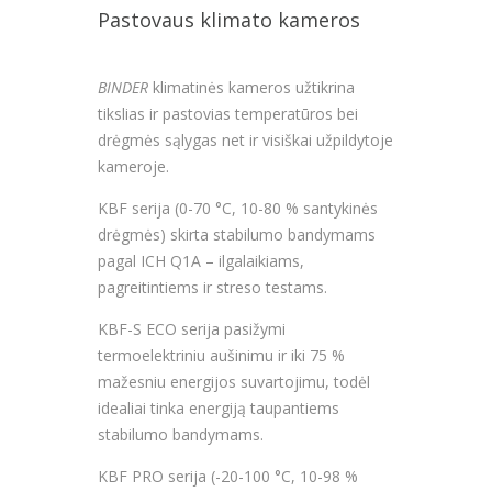
Pastovaus klimato kameros
BINDER
klimatinės kameros užtikrina
tikslias ir pastovias temperatūros bei
drėgmės sąlygas net ir visiškai užpildytoje
kameroje.
KBF serija (0-70 °C, 10-80 % santykinės
drėgmės) skirta stabilumo bandymams
pagal ICH Q1A – ilgalaikiams,
pagreitintiems ir streso testams.
KBF-S ECO serija pasižymi
termoelektriniu aušinimu ir iki 75 %
mažesniu energijos suvartojimu, todėl
idealiai tinka energiją taupantiems
stabilumo bandymams.
KBF PRO serija (-20-100 °C, 10-98 %