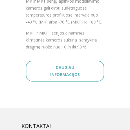
MK ir MKT serijų aplinkos modeliavimo
kameros gali dirbti sudėtinguose
temperatūros profiliuose intervale nuo
-40 °C (MK) arba -70 °C (MKT) iki 180 °C.
MKF ir MKFT serijos dinaminės
klimatinės kameros sukuria santykinę
drėgmę ruože nuo 10 % iki 98 %.
DAUGIAU
INFORMACIJOS
KONTAKTAI