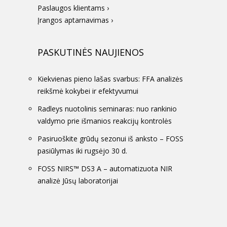
Paslaugos klientams ›
Įrangos aptarnavimas ›
PASKUTINĖS NAUJIENOS
Kiekvienas pieno lašas svarbus: FFA analizės
reikšmė kokybei ir efektyvumui
Radleys nuotolinis seminaras: nuo rankinio
valdymo prie išmanios reakcijų kontrolės
Pasiruoškite grūdų sezonui iš anksto – FOSS
pasiūlymas iki rugsėjo 30 d.
FOSS NIRS™ DS3 A – automatizuota NIR
analizė Jūsų laboratorijai