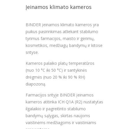
Įeinamos klimato kameros
BINDER įeinamos klimato kameros yra
puikus pasirinkimas atliekant stabilumo
tyrimus farmacijos, maisto ir gėrimų,
kosmetikos, medžiagų bandymų ir kitose
srityse.
Kameros palaiko platų temperatūros
(nuo 10 °C iki 50 °C) ir santykinės
drėgmės (nuo 20 % iki 90 % RH)
diapozoną.
Farmacijos srityje BINDER įeinamos
kameros atitinka ICH Q1A (R2) nustatytas
ilgalaikio ir pagreitinto stabilumo
bandymų sąlygas, skirtas naujoms
vaistinėms medžiagoms ir vaistiniams