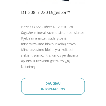
DT 208 ir 220 Digestor™
Bazinės
FOSS Labtec DT 208
ir
220
Digestor
mineralizavimo sistemos, skirtos
Kjeldalio analizei, sudarytos iš
mineralizavimo bloko ir kolbų stovo.
Mineralizavimo blokai yra izoliuoti,
siekiant sumažinti šilumos perdavimą
aplinkai ir užtikrinti greitą, tolygų
kaitinimą.
DAUGIAU
INFORMACIJOS