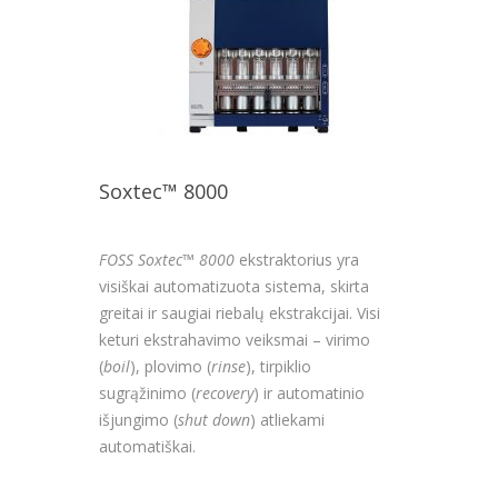
Soxtec™ 8000
FOSS Soxtec™ 8000
ekstraktorius yra
visiškai automatizuota sistema, skirta
greitai ir saugiai riebalų ekstrakcijai. Visi
keturi ekstrahavimo veiksmai – virimo
(
boil
), plovimo (
rinse
), tirpiklio
sugrąžinimo (
recovery
) ir automatinio
išjungimo (
shut down
) atliekami
automatiškai.