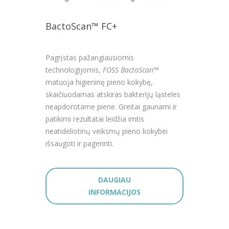
BactoScan™ FC+
Pagrįstas pažangiausiomis
technologijomis,
FOSS BactoScan™
matuoja higieninę pieno kokybę,
skaičiuodamas atskiras bakterijų ląsteles
neapdorotame piene. Greitai gaunami ir
patikimi rezultatai leidžia imtis
neatidėliotinų veiksmų pieno kokybei
išsaugoti ir pagerinti.
DAUGIAU
INFORMACIJOS