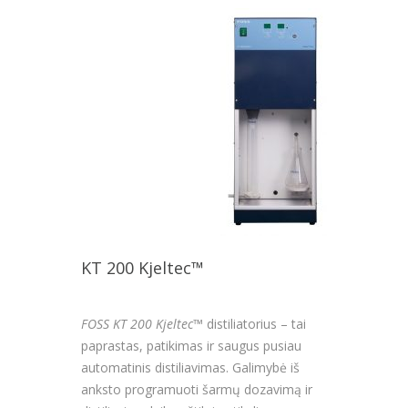
KT 200 Kjeltec™
FOSS KT 200 Kjeltec™
distiliatorius – tai
paprastas, patikimas ir saugus pusiau
automatinis distiliavimas. Galimybė iš
anksto programuoti šarmų dozavimą ir