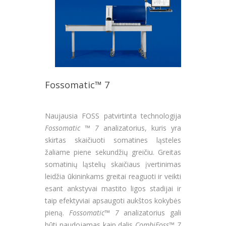
Fossomatic™ 7
Naujausia FOSS patvirtinta technologija
Fossomatic ™ 7
analizatorius, kuris yra
skirtas skaičiuoti somatines ląsteles
žaliame piene sekundžių greičiu. Greitas
somatinių ląstelių skaičiaus įvertinimas
leidžia ūkininkams greitai reaguoti ir veikti
esant ankstyvai mastito ligos stadijai ir
taip efektyviai apsaugoti aukštos kokybės
pieną.
Fossomatic™ 7
analizatorius gali
būti naudojamas kaip dalis
CombiFoss™ 7