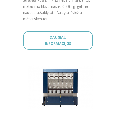
Su
MeatMaster
™
Flex
riebalų ir (arba) CL
matavimo tikslumas iki 0,8%, jį galima
naudoti atšaldytai ir šaldytai šviežiai
mėsai skenuoti.
DAUGIAU
INFORMACIJOS