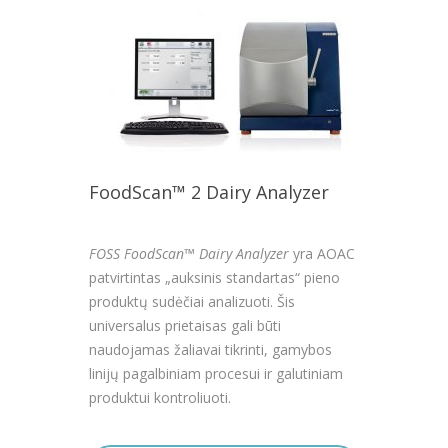
FoodScan™ 2 Dairy Analyzer
FOSS FoodScan™ Dairy Analyzer
yra AOAC
patvirtintas „auksinis standartas“ pieno
produktų sudėčiai analizuoti. Šis
universalus prietaisas gali būti
naudojamas žaliavai tikrinti, gamybos
linijų pagalbiniam procesui ir galutiniam
produktui kontroliuoti.