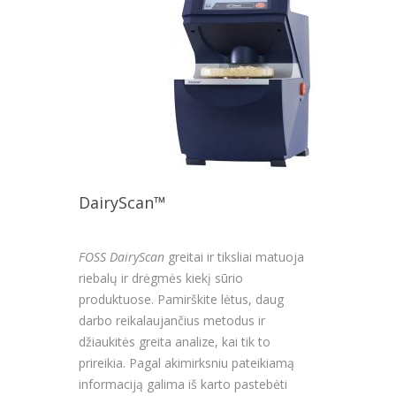
DairyScan™
FOSS DairyScan
greitai ir tiksliai matuoja
riebalų ir drėgmės kiekį sūrio
produktuose. Pamirškite lėtus, daug
darbo reikalaujančius metodus ir
džiaukitės greita analize, kai tik to
prireikia. Pagal akimirksniu pateikiamą
informaciją galima iš karto pastebėti