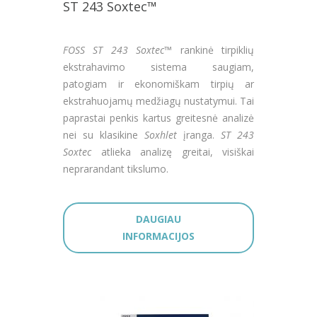
ST 243 Soxtec™
FOSS ST 243 Soxtec™
rankinė tirpiklių
ekstrahavimo sistema saugiam,
patogiam ir ekonomiškam tirpių ar
ekstrahuojamų medžiagų nustatymui. Tai
paprastai penkis kartus greitesnė analizė
nei su klasikine
Soxhlet
įranga.
ST 243
Soxtec
atlieka analizę greitai, visiškai
neprarandant tikslumo.
DAUGIAU
INFORMACIJOS