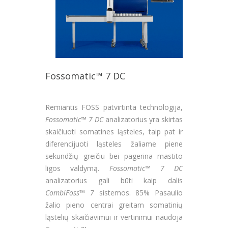
Fossomatic™ 7 DC
Remiantis FOSS patvirtinta technologija,
Fossomatic™ 7 DC
analizatorius yra skirtas
skaičiuoti somatines ląsteles, taip pat ir
diferencijuoti ląsteles žaliame piene
sekundžių greičiu bei pagerina mastito
ligos valdymą.
Fossomatic™ 7 DC
analizatorius gali būti kaip dalis
CombiFoss™ 7
sistemos. 85% Pasaulio
žalio pieno centrai greitam somatinių
ląstelių skaičiavimui ir vertinimui naudoja