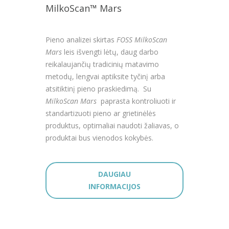
MilkoScan™ Mars
Pieno analizei skirtas
FOSS MilkoScan
Mars
leis išvengti lėtų, daug darbo
reikalaujančių tradicinių matavimo
metodų, lengvai aptiksite tyčinį arba
atsitiktinį pieno praskiedimą. Su
MilkoScan Mars
paprasta kontroliuoti ir
standartizuoti pieno ar grietinėlės
produktus, optimaliai naudoti žaliavas, o
produktai bus vienodos kokybės.
DAUGIAU
INFORMACIJOS