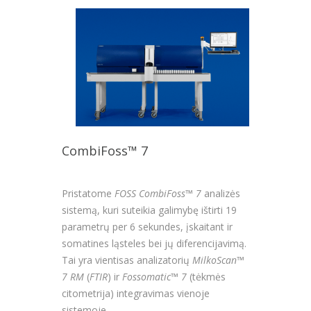
CombiFoss™ 7
Pristatome
FOSS CombiFoss™ 7
analizės
sistemą, kuri suteikia galimybę ištirti 19
parametrų per 6 sekundes, įskaitant ir
somatines ląsteles bei jų diferencijavimą.
Tai yra vientisas analizatorių
MilkoScan™
7 RM
(
FTIR
) ir
Fossomatic™ 7
(tėkmės
citometrija) integravimas vienoje
sistemoje.