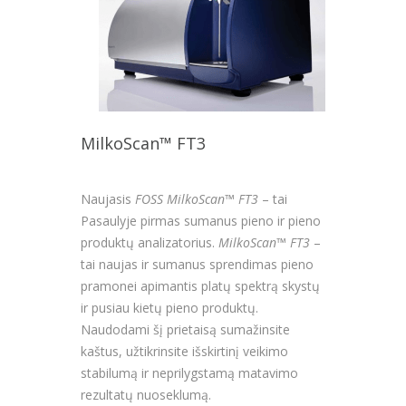
MilkoScan™ FT3
Naujasis
FOSS MilkoScan™
FT3
– tai
Pasaulyje pirmas sumanus pieno ir pieno
produktų analizatorius.
MilkoScan™
FT3
–
tai naujas ir sumanus sprendimas pieno
pramonei apimantis platų spektrą skystų
ir pusiau kietų pieno produktų.
Naudodami šį prietaisą sumažinsite
kaštus, užtikrinsite išskirtinį veikimo
stabilumą ir neprilygstamą matavimo
rezultatų nuoseklumą.