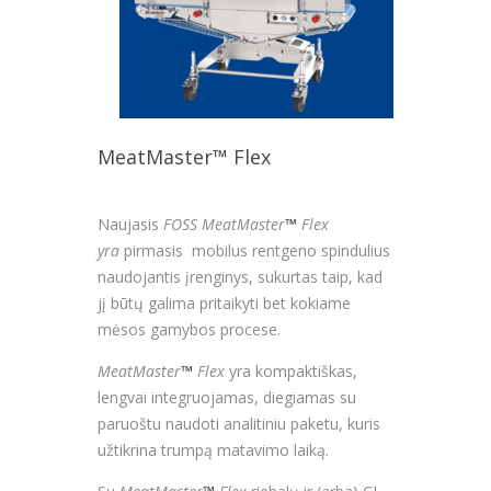
MeatMaster™ Flex
Naujasis
FOSS MeatMaster
™
Flex
yra
pirmasis mobilus rentgeno spindulius
naudojantis įrenginys, sukurtas taip, kad
jį būtų galima pritaikyti bet kokiame
mėsos gamybos procese.
MeatMaster
™
Flex
yra kompaktiškas,
lengvai integruojamas, diegiamas su
paruoštu naudoti analitiniu paketu, kuris
užtikrina trumpą matavimo laiką.