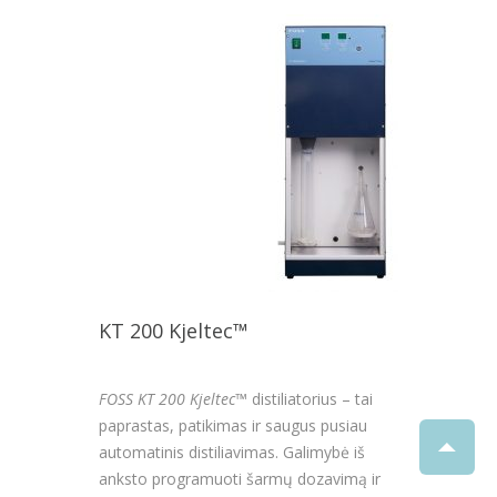
KT 200 Kjeltec™
FOSS KT 200 Kjeltec™
distiliatorius – tai
paprastas, patikimas ir saugus pusiau
automatinis distiliavimas. Galimybė iš
anksto programuoti šarmų dozavimą ir