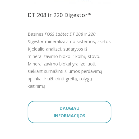
DT 208 ir 220 Digestor™
Bazinės
FOSS Labtec DT 208
ir
220
Digestor
mineralizavimo sistemos, skirtos
Kjeldalio analizei, sudarytos iš
mineralizavimo bloko ir kolbų stovo.
Mineralizavimo blokai yra izoliuoti,
siekiant sumažinti šilumos perdavimą
aplinkai ir užtikrinti greitą, tolygų
kaitinimą.
DAUGIAU
INFORMACIJOS