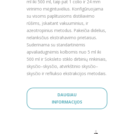
ml iki 500 ml, taip pat 1 colio ir 24 mm
virinimo mėgintuvėlius. Konfigūruojama
su visoms paplitusioms distiliavimo
rūšims, įskaitant vakuuminius, ir
azeotropinius metodus. Pakeičia didelius,
nelanksčius ekstrahavimo prietaisus.
Suderinama su standartinėmis
apvaliadugnėmis kolbomis nuo 5 ml iki
500 ml ir Soksleto stiklo dirbinių rinkiniais,
skysčio–skysčio, atvirkštinio skysčio–
skysčio ir refliukso ekstrakcijos metodais.
DAUGIAU
INFORMACIJOS