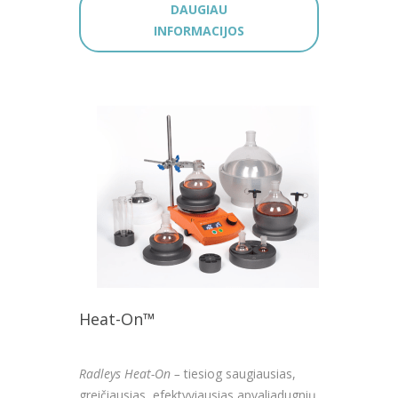
DAUGIAU
INFORMACIJOS
Heat-On™
Radleys Heat-On –
tiesiog saugiausias,
greičiausias, efektyviausias apvaliadugnių