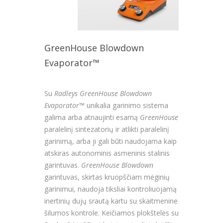
GreenHouse Blowdown
Evaporator™
Su
Radleys GreenHouse Blowdown
Evaporator™
unikalia garinimo sistema
galima arba atnaujinti esamą
GreenHouse
paralelinį sintezatorių ir atlikti paralelinį
garinimą, arba ji gali būti naudojama kaip
atskiras autonominis asmeninis stalinis
garintuvas.
GreenHouse Blowdown
garintuvas, skirtas kruopščiam mėginių
garinimui, naudoja tiksliai kontroliuojamą
inertinių dujų srautą kartu su skaitmenine
šilumos kontrole. Keičiamos plokštelės su