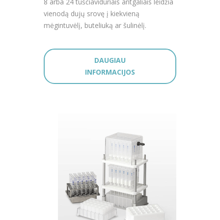
8 arba 24 tuščiaviduriais antgaliais leidžia
vienodą dujų srovę į kiekvieną
mėgintuvėlį, buteliuką ar šulinėlį.
DAUGIAU
INFORMACIJOS