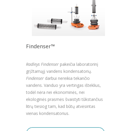
Findenser™
Radleys Findenser
pakeičia laboratorinį
grįžtamąjį vandens kondensatorių.
Findenser
darbui nereikia tekančio
vandens. Vanduo yra vertingas išteklius,
todėl nėra nei ekonominės, nei
ekologinės prasmės švaistyti tūkstančius
litrų tiesiog tam, kad būtų atvėsintas
vienas kondensatorius.