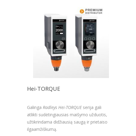
Hei-TORQUE
Galinga
Radleys
Hei-TORQUE
serija gali
atlikti sudėtingiausias maišymo užduotis,
užtikrindama didžiausią saugą ir prietaiso
ilgaamžiškumą.