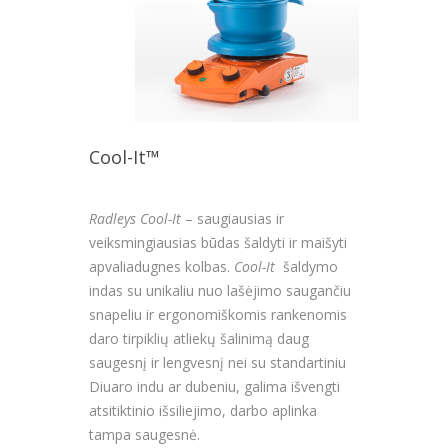
Cool-It™
Radleys Cool-It
– saugiausias ir
veiksmingiausias būdas šaldyti ir maišyti
apvaliadugnes kolbas.
Cool-It
šaldymo
indas su unikaliu nuo lašėjimo saugančiu
snapeliu ir ergonomiškomis rankenomis
daro tirpiklių atliekų šalinimą daug
saugesnį ir lengvesnį nei su standartiniu
Diuaro indu ar dubeniu, galima išvengti
atsitiktinio išsiliejimo, darbo aplinka
tampa saugesnė.