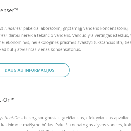
denser™
ys Findenser
pakeičia laboratorinį grįžtamąjį vandens kondensatorių.
nser
darbui nereikia tekančio vandens. Vanduo yra vertingas išteklius, 
nei ekonominės, nei ekologinės prasmės švaistyti tūkstančius litrų tie
kad būtų atvėsintas vienas kondensatorius.
DAUGIAU INFORMACIJOS
t-On™
ys Heat-On –
tiesiog saugiausias, greičiausias, efektyviausias apvaliad
 kaitinimo ir maišymo būdas. Pakeičia nepatogias alyvos voneles, kol