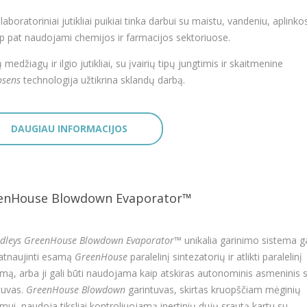
laboratoriniai jutikliai puikiai tinka darbui su maistu, vandeniu, aplink
aip pat naudojami chemijos ir farmacijos sektoriuose.
ų medžiagų ir ilgio jutikliai, su įvairių tipų jungtimis ir skaitmenine
sens
technologija užtikrina sklandų darbą.
DAUGIAU INFORMACIJOS
enHouse Blowdown Evaporator™
dleys GreenHouse Blowdown Evaporator™
unikalia garinimo sistema g
atnaujinti esamą
GreenHouse
paralelinį sintezatorių ir atlikti paralelinį
imą, arba ji gali būti naudojama kaip atskiras autonominis asmeninis st
tuvas.
GreenHouse Blowdown
garintuvas, skirtas kruopščiam mėginių
imui, naudoja tiksliai kontroliuojamą inertinių dujų srautą kartu su