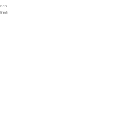
riais
inėlį.