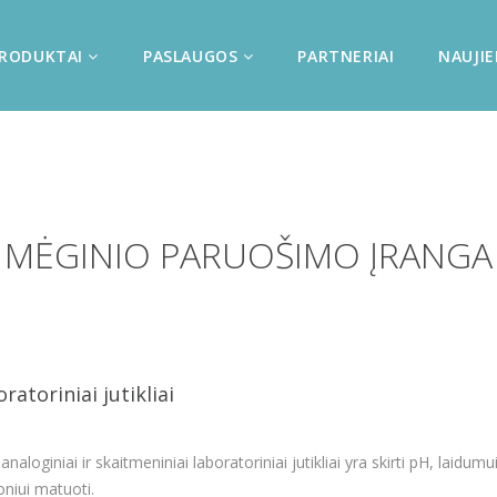
RODUKTAI
PASLAUGOS
PARTNERIAI
NAUJI
MĖGINIO PARUOŠIMO ĮRANGA
ratoriniai jutikliai
analoginiai ir skaitmeniniai laboratoriniai jutikliai yra skirti pH, laidumui
niui matuoti.