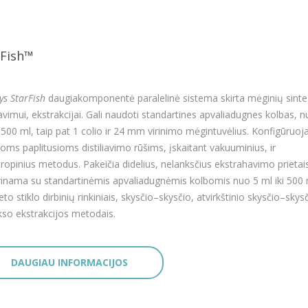
rFish™
ys StarFish
daugiakomponentė paralelinė sistema skirta mėginių sinte
liavimui, ekstrakcijai. Gali naudoti standartines apvaliadugnes kolbas, n
i 500 ml, taip pat 1 colio ir 24 mm virinimo mėgintuvėlius. Konfigūruo
soms paplitusioms distiliavimo rūšims, įskaitant vakuuminius, ir
ropinius metodus. Pakeičia didelius, nelanksčius ekstrahavimo prietai
inama su standartinėmis apvaliadugnėmis kolbomis nuo 5 ml iki 500 m
to stiklo dirbinių rinkiniais, skysčio–skysčio, atvirkštinio skysčio–skysč
ukso ekstrakcijos metodais.
DAUGIAU INFORMACIJOS