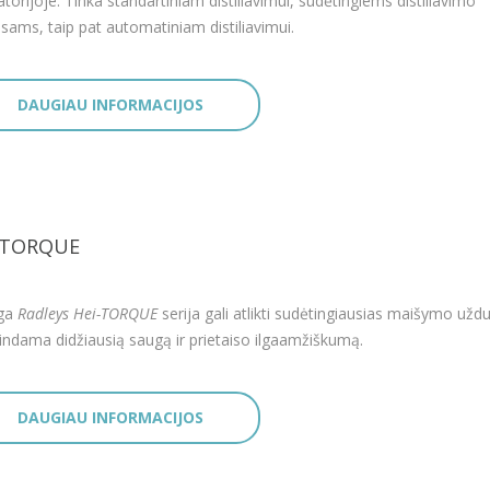
atorijoje. Tinka standartiniam distiliavimui, sudėtingiems distiliavimo
sams, taip pat automatiniam distiliavimui.
DAUGIAU INFORMACIJOS
-TORQUE
nga
Radleys
Hei-TORQUE
serija gali atlikti sudėtingiausias maišymo uždu
rindama didžiausią saugą ir prietaiso ilgaamžiškumą.
DAUGIAU INFORMACIJOS