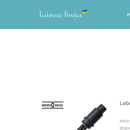
P
Labo
Knick
deguo