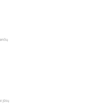
kančių
ui jūsų