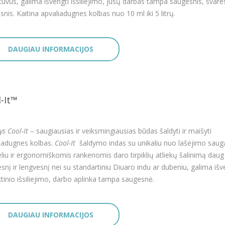
ntuvus, galima išvengti išsiliejimo, jūsų darbas tampa saugesnis, švares
esnis. Kaitina apvaliadugnes kolbas nuo 10 ml iki 5 litrų.
DAUGIAU INFORMACIJOS
-It™
ys Cool-It
– saugiausias ir veiksmingiausias būdas šaldyti ir maišyti
iadugnes kolbas.
Cool-It
šaldymo indas su unikaliu nuo lašėjimo saug
liu ir ergonomiškomis rankenomis daro tirpiklių atliekų šalinimą daug
snį ir lengvesnį nei su standartiniu Diuaro indu ar dubeniu, galima išv
iktinio išsiliejimo, darbo aplinka tampa saugesnė.
DAUGIAU INFORMACIJOS