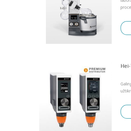
labor
proce
Hei
Gali
užtik