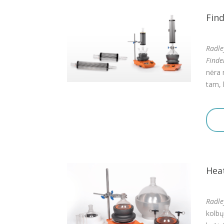
Fin
Radle
Finde
nėra 
tam, 
Hea
Radle
kolbų