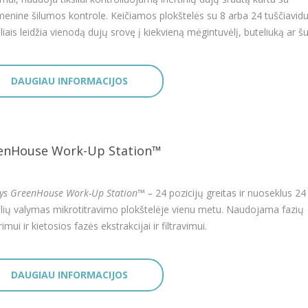
menine šilumos kontrole. Keičiamos plokštelės su 8 arba 24 tuščiavidu
liais leidžia vienodą dujų srovę į kiekvieną mėgintuvėlį, buteliuką ar šul
DAUGIAU INFORMACIJOS
enHouse Work-Up Station™
ys GreenHouse Work-Up Station™ –
24 pozicijų greitas ir nuoseklus 24
ėlių valymas mikrotitravimo plokštelėje vienu metu. Naudojama fazių
imui ir kietosios fazės ekstrakcijai ir filtravimui.
DAUGIAU INFORMACIJOS