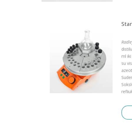
Sta
Radle
disti
ml ik
su vi
azeot
Suder
Soksle
refli