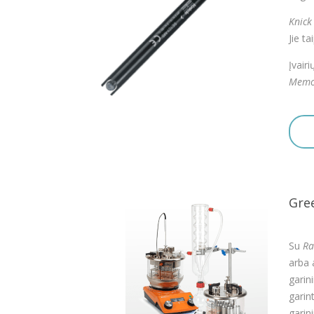
Knick
Jie t
Įvairi
Memo
Gre
Su
Ra
arba 
garin
garin
garin