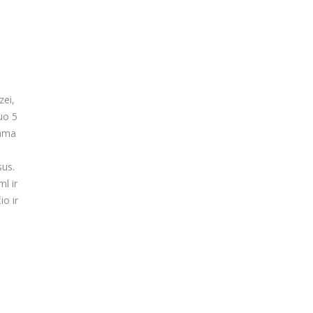
zei,
uo 5
jama
sus.
l ir
io ir