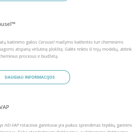
ousel™
atų kaitinimo galios
Carousel
maišymo kaitlentės turi cheminėms
agoms atsparią viršutinę plokštę. Galite rinktis iš trijų modelių, atitin
cheminius procesus ir biudžetą.
DAUGIAU INFORMACIJOS
-VAP
ys HEI-VAP
rotaciniai garintuvai yra puikus sprendimas tirpiklių garinim