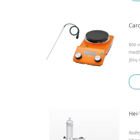
Car
800 v
medži
jūsų 
Hei
Radle