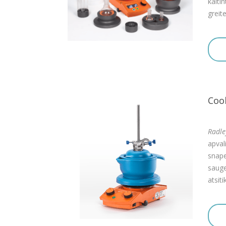
kaiti
greit
Cool
Radle
apval
snape
sauge
atsit