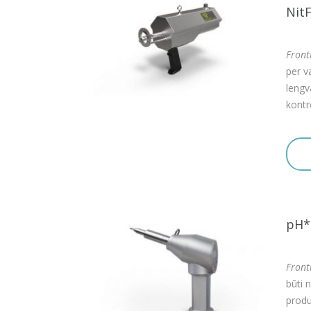
Nit
Front
per va
lengva
kontr
pH*
Fron
būti 
produ