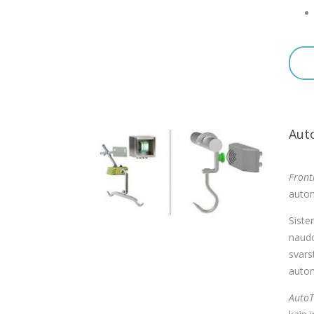
Aut
Front
autom
Siste
naudo
svars
autom
AutoT