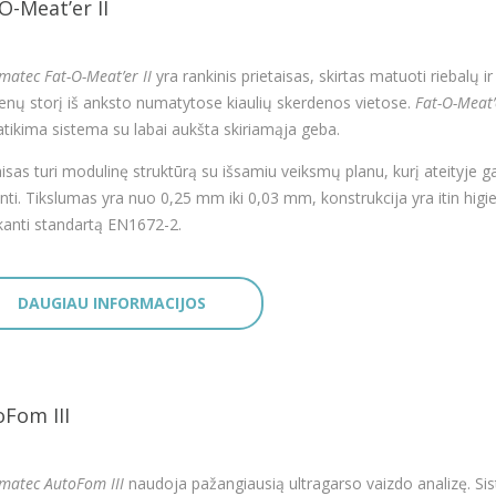
O-Meat’er II
matec Fat-O-Meat’er II
yra rankinis prietaisas, skirtas matuoti riebalų ir
nų storį iš anksto numatytose kiaulių skerdenos vietose.
Fat-O-Meat’e
atikima sistema su labai aukšta skiriamąja geba.
aisas turi modulinę struktūrą su išsamiu veiksmų planu, kurį ateityje g
inti. Tikslumas yra nuo 0,25 mm iki 0,03 mm, konstrukcija yra itin higie
nkanti standartą EN1672-2.
DAUGIAU INFORMACIJOS
Fom III
matec AutoFom III
naudoja pažangiausią ultragarso vaizdo analizę. Si