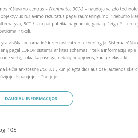
enos rūšiavimo centras –
Frontmatec BCC-3
– naudoja vaizdo technolog
a objektyvius rūšiavimo rezultatus pagal raumeningumo ir riebumo kla
alternatyvą,
BCC-3
taip pat pateikia pagrindinių gabalų išeigą. Sistema 
patikima ir tiksli.
yra visiškai automatinė ir remiasi vaizdo technologija. Sistema rūšiuo
ieną pagal EUROP sistemą ar kitas schemas ir teikia informaciją apie
cinę vertę, tokią kaip išeiga, riebalų nuopjovos, kaulų kiekis ir kt.
ma keičia ankstesnę
BCC-2.1
, kuri įdiegta didžiausiose jautienos sker
ūzijoje, Ispanijoje ir Danijoje.
DAUGIAU INFORMACIJOS
og 105