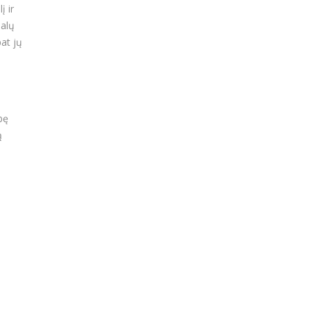
į ir
balų
at jų
bę
ą