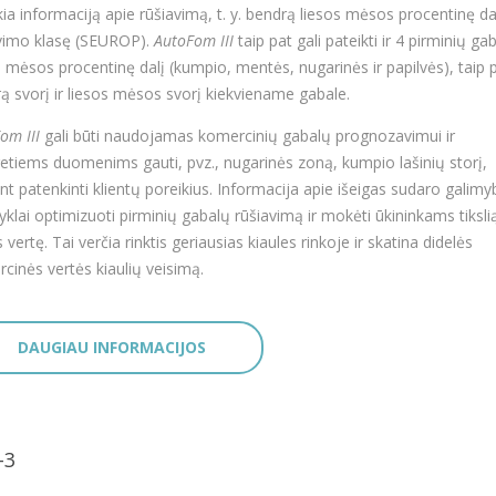
kia informaciją apie rūšiavimą, t. y. bendrą liesos mėsos procentinę dal
vimo klasę (SEUROP).
AutoFom III
taip pat gali pateikti ir 4 pirminių ga
s mėsos procentinę dalį (kumpio, mentės, nugarinės ir papilvės), taip p
ą svorį ir liesos mėsos svorį kiekviename gabale.
om III
gali būti naudojamas komercinių gabalų prognozavimui ir
etiems duomenims gauti, pvz., nugarinės zoną, kumpio lašinių storį,
ant patenkinti klientų poreikius. Informacija apie išeigas sudaro galimy
yklai optimizuoti pirminių gabalų rūšiavimą ir mokėti ūkininkams tiksli
 vertę. Tai verčia rinktis geriausias kiaules rinkoje ir skatina didelės
cinės vertės kiaulių veisimą.
DAUGIAU INFORMACIJOS
-3