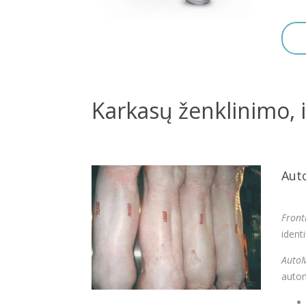
Karkasų ženklinimo, 
Aut
Fron
ident
Auto
automa