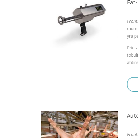
Fat-
Front
raume
yra p
Priet
tobul
atiti
Auto
Front