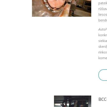
patei
rūšia
lieso
bendr
AutoF
konkr
sieki
skerd
rinkos
komer
BCC