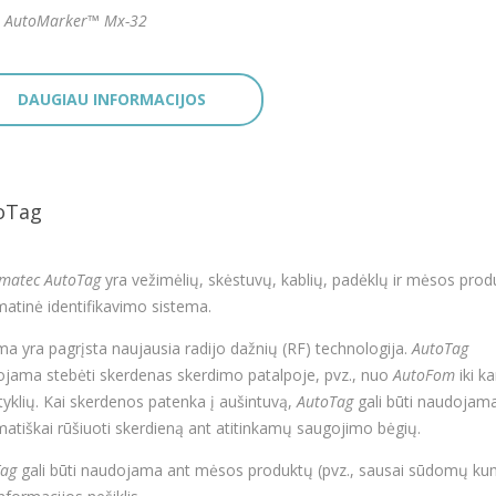
AutoMarker™ Mx-32
DAUGIAU INFORMACIJOS
oTag
matec AutoTag
yra vežimėlių, skėstuvų, kablių, padėklų ir mėsos prod
atinė identifikavimo sistema.
ma yra pagrįsta naujausia radijo dažnių (RF) technologija.
AutoTag
jama stebėti skerdenas skerdimo patalpoje, pvz., nuo
AutoFom
iki ka
tyklių. Kai skerdenos patenka į aušintuvą,
AutoTag
gali būti naudojam
atiškai rūšiuoti skerdieną ant atitinkamų saugojimo bėgių.
ag
gali būti naudojama ant mėsos produktų (pvz., sausai sūdomų ku