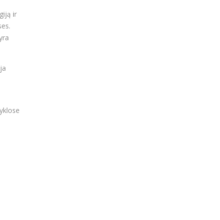
iją ir
ses.
yra
ja
dyklose