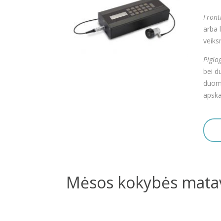
Front
arba 
veiks
Piglo
bei d
duome
apska
Mėsos kokybės matavi