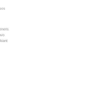
ėsos
eneris
avo
kiant