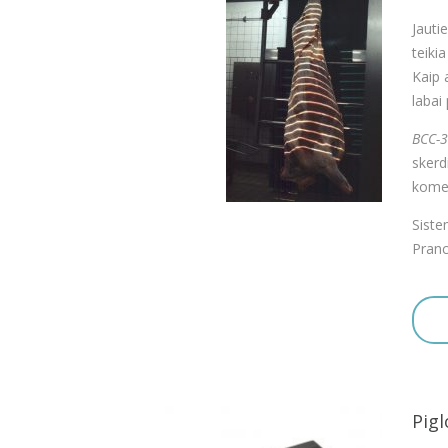
Jauti
teiki
Kaip 
labai 
BCC-3
skerd
komer
Siste
Pranc
Pigl