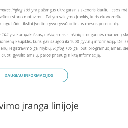
matec Piglog 105
yra pažangus ultragarsinis skeneris kiaulių liesos m
lašinių storio matavimui. Tai yra valdymo įrankis, kuris ekonomiškai
mingu būdu tiksliai įvertina gyvo gyvūno liesos mėsos potencialą.
g 105
yra kompaktiškas, nešiojamasis lašinių ir nugarinės raumenų sk
uomenų kaupiklis, kuris gali saugoti iki 1000 gyvulių informaciją. Dėl s
nų registravimo galimybių,
Piglog 105
gali būti programuojamas, sie
ičiuoti gyvulio amžių, paros prieaugį ir kitą informaciją.
DAUGIAU INFORMACIJOS
mo įranga linijoje