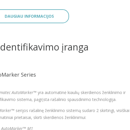
DAUGIAU INFORMACIJOS
identifikavimo įranga
oMarker Series
tmatec AutoMarker™
yra automatinė kiaulių skerdienos ženklinimo ir
ifikavimo sistema, pagrįsta rašalinio spausdinimo technologija.
Marker™
serijos rašalinę ženklinimo sistemą sudaro 2 skirtingi, visiškai
tiniai prietaisai, skirti skerdienos ženklinimui:
AutoMarker™ M1