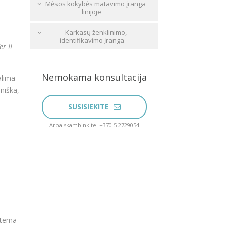
Mėsos kokybės matavimo įranga
linijoje
Karkasų ženklinimo,
identifikavimo įranga
r II
Nemokama konsultacija
alima
niška,
SUSISIEKITE
Arba skambinkite: +370 5 2729054
stema