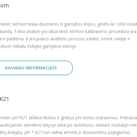
Fom
matec NitFom
teikia duomenis iš gamybos linijos, greitis iki 1200 rezul
landą. Tokia analizė yra labai tiksli.
NitFom
kalibravimo procedūra yra
 ir patikima. Ji yra puikus analitinis proceso įrankis, norint valdyti ir
oliuoti riebalų kokybę gamybos vietoje.
DAUGIAU INFORMACIJOS
K21
tmatec pH*K21
atlieka tikslius ir greitus pH vertės matavimus. Prietaisa
naudojamas skerdimo linijoje arba po aušintuvo, siekiant nustatyti m
ktų kokybę.
pH * K21
turi vidinę atmintį ir atsisiuntimo pajėgumus.