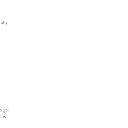
tatų
s gali
ėsos