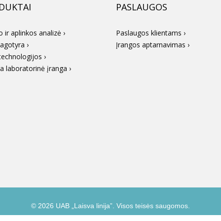
DUKTAI
PASLAUGOS
 ir aplinkos analizė ›
Paslaugos klientams ›
agotyra ›
Įrangos aptarnavimas ›
echnologijos ›
a laboratorinė įranga ›
© 2026 UAB „Laisva linija”. Visos teisės saugomos.