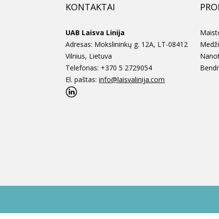
KONTAKTAI
PRO
UAB Laisva Linija
Maisto
Adresas: Mokslininkų g. 12A, LT-08412
Medži
Vilnius, Lietuva
Nanot
Telefonas: +370 5 2729054
Bendr
El. paštas:
info@laisvalinija.com