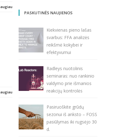
daugiau
PASKUTINĖS NAUJIENOS
Kiekvienas pieno lašas
svarbus: FFA analizės
reikšmė kokybei ir
efektyvumui
Radleys nuotolinis
seminaras: nuo rankinio
valdymo prie išmanios
reakcijų kontrolės
daugiau
Pasiruoškite grūdų
sezonui iš anksto – FOSS
pasiūlymas iki rugsėjo 30
d.