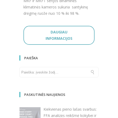
MKF ir MKFT serijos dinaminės
klimatinės kameros sukuria santykinę
drėgmę ruože nuo 10 % iki 98 %.
DAUGIAU
INFORMACIJOS
PAIEŠKA
PASKUTINĖS NAUJIENOS
Kiekvienas pieno lašas svarbus:
FFA analizės reikšmė kokybei ir