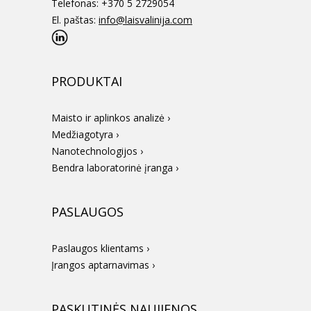
Telefonas: +370 5 2729054
El. paštas:
info@laisvalinija.com
PRODUKTAI
Maisto ir aplinkos analizė ›
Medžiagotyra ›
Nanotechnologijos ›
Bendra laboratorinė įranga ›
PASLAUGOS
Paslaugos klientams ›
Įrangos aptarnavimas ›
PASKUTINĖS NAUJIENOS