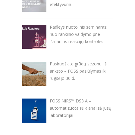
efektyvumui
Radleys nuotolinis seminaras:
nuo rankinio valdymo prie
išmanios reakcijų kontrolės
Pasiruoškite grūdų sezonui iš
anksto – FOSS pasiūlymas iki
rugsėjo 30 d.
FOSS NIRS™ DS3 A –
automatizuota NIR analizė Jūsų
laboratorijai