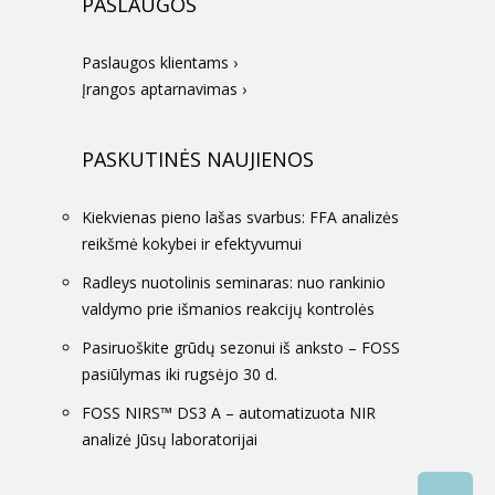
PASLAUGOS
Paslaugos klientams ›
Įrangos aptarnavimas ›
PASKUTINĖS NAUJIENOS
Kiekvienas pieno lašas svarbus: FFA analizės
reikšmė kokybei ir efektyvumui
Radleys nuotolinis seminaras: nuo rankinio
valdymo prie išmanios reakcijų kontrolės
Pasiruoškite grūdų sezonui iš anksto – FOSS
pasiūlymas iki rugsėjo 30 d.
FOSS NIRS™ DS3 A – automatizuota NIR
analizė Jūsų laboratorijai