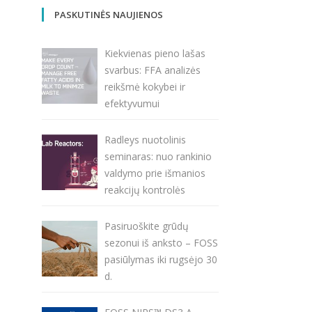
PASKUTINĖS NAUJIENOS
Kiekvienas pieno lašas
svarbus: FFA analizės
reikšmė kokybei ir
efektyvumui
Radleys nuotolinis
seminaras: nuo rankinio
valdymo prie išmanios
reakcijų kontrolės
Pasiruoškite grūdų
sezonui iš anksto – FOSS
pasiūlymas iki rugsėjo 30
d.