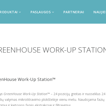
RODUKTAI
PASLAUGOS
PARTNERIAI
NAUJI
REENHOUSE WORK-UP STATIO
enHouse Work-Up Station™
ys GreenHouse Work-Up Station™ –
24 pozicijų greitas ir nuoseklus 24
ėlių valymas mikrotitravimo plokštelėje vienu metu. Naudojama fazių
imui ir kietosios fazės ekstrakcijai ir filtravimui.