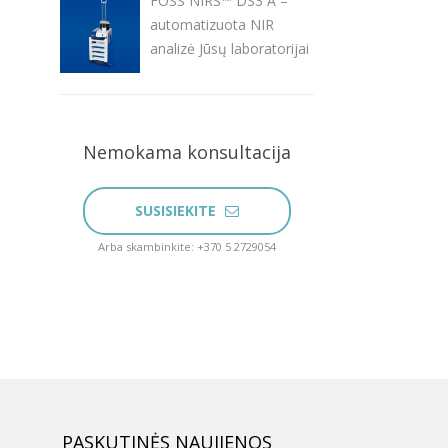
FOSS NIRS™ DS3 A –
automatizuota NIR
analizė Jūsų laboratorijai
Nemokama konsultacija
SUSISIEKITE
Arba skambinkite: +370 5 2729054
PASKUTINĖS NAUJIENOS