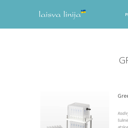
P
G
Gre
Radle
šulin
atskyr