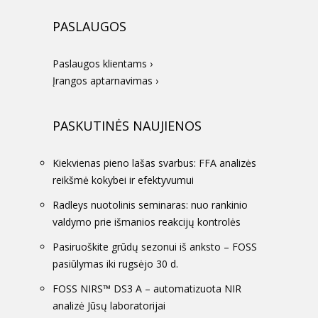
PASLAUGOS
Paslaugos klientams ›
Įrangos aptarnavimas ›
PASKUTINĖS NAUJIENOS
Kiekvienas pieno lašas svarbus: FFA analizės
reikšmė kokybei ir efektyvumui
Radleys nuotolinis seminaras: nuo rankinio
valdymo prie išmanios reakcijų kontrolės
Pasiruoškite grūdų sezonui iš anksto – FOSS
pasiūlymas iki rugsėjo 30 d.
FOSS NIRS™ DS3 A – automatizuota NIR
analizė Jūsų laboratorijai