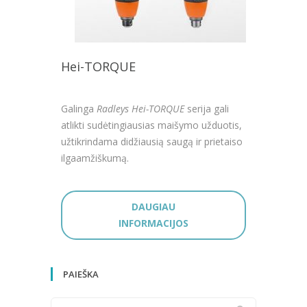
Hei-TORQUE
Galinga
Radleys
Hei-TORQUE
serija gali
atlikti sudėtingiausias maišymo užduotis,
užtikrindama didžiausią saugą ir prietaiso
ilgaamžiškumą.
DAUGIAU
INFORMACIJOS
PAIEŠKA