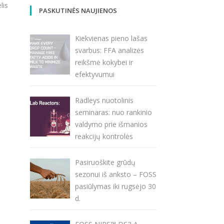
lis
PASKUTINĖS NAUJIENOS
Kiekvienas pieno lašas
svarbus: FFA analizės
reikšmė kokybei ir
efektyvumui
Radleys nuotolinis
seminaras: nuo rankinio
valdymo prie išmanios
reakcijų kontrolės
Pasiruoškite grūdų
sezonui iš anksto – FOSS
pasiūlymas iki rugsėjo 30
d.