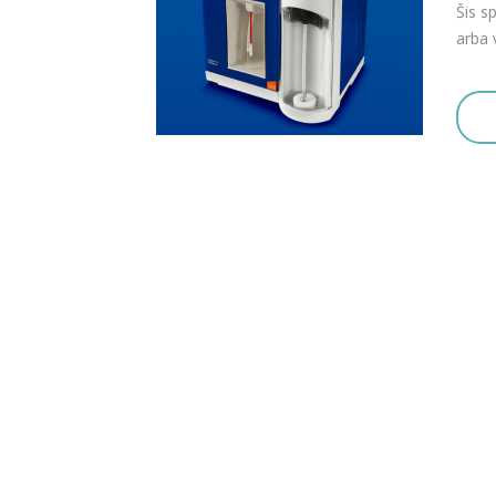
Šis s
arba 