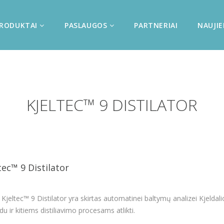
RODUKTAI
PASLAUGOS
PARTNERIAI
NAUJI
KJELTEC™ 9 DISTILATOR
tec™ 9 Distilator
Kjeltec™ 9 Distilator yra skirtas automatinei baltymų analizei Kjeldali
u ir kitiems distiliavimo procesams atlikti.