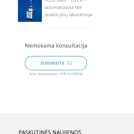
FOSS NIRS™ DS3 A –
automatizuota NIR
analizė Jūsų laboratorijai
Nemokama konsultacija
SUSISIEKITE
Arba skambinkite: +370 5 2729054
PASKUTINĖS NAUJIENOS