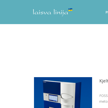
P
Kjel
FOSS 
metod